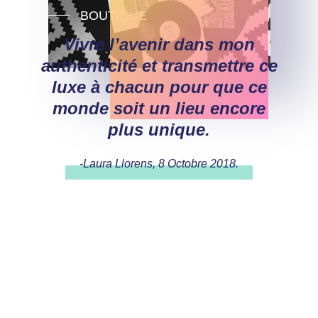
BOUTIQUE
Vivre l’avenir dans mon
authenticité et transmettre
ce
luxe à chacun
pour que ce
monde soit un lieu
encore
plus unique.
-Laura Llorens, 8 Octobre 2018.