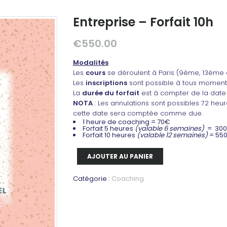
Entreprise – Forfait 10h
€
550.00
Modalités
Les
cours
se déroulent à Paris (9ème, 13ème 
Les
inscriptions
sont possible à tous moment
La
durée du forfait
est à compter de la date
NOTA
: Les annulations sont possibles 72 heu
cette date sera comptée comme due.
1 heure de coaching = 70€
Forfait 5 heures
(valable 6 semaines)
= 300
Forfait 10 heures
(valable 12 semaines)
= 550
AJOUTER AU PANIER
quantité
de
Entreprise
Catégorie :
Coaching
-
Forfait
10h