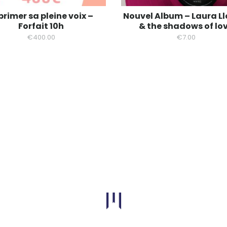
primer sa pleine voix –
Nouvel Album – Laura Ll
Forfait 10h
& the shadows of lo
€
400.00
€
7.00