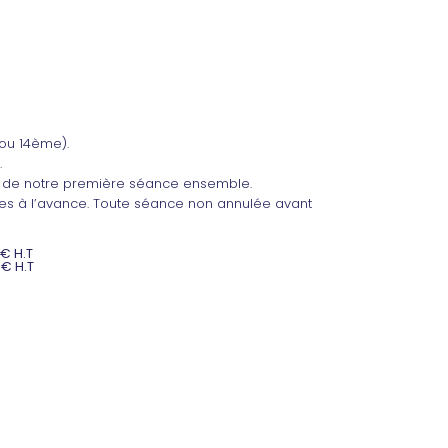
ou 14ème).
.
 de notre première séance ensemble.
res à l’avance. Toute séance non annulée avant
€ H.T
€ H.T