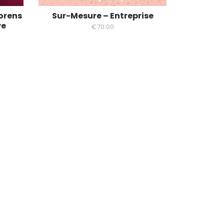
orens
Sur-Mesure – Entreprise
ve
€
70.00